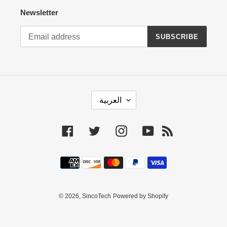
Newsletter
SUBSCRIBE
L
العربية
A
N
G
Facebook
Twitter
Instagram
YouTube
RSS
U
A
Payment
G
methods
E
© 2026,
SincoTech
Powered by Shopify