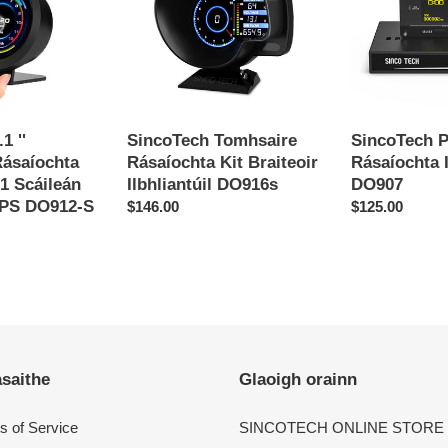
Braiteoir
DO907
Ilbhliantúil
DO916s
1 ''
SincoTech Tomhsaire
SincoTech P
ásaíochta
Rásaíochta Kit Braiteoir
Rásaíochta I
-1 Scáileán
Ilbhliantúil DO916s
DO907
IPS DO912-S
Regular
$146.00
Regular
$125.00
price
price
saithe
Glaoigh orainn
s of Service
SINCOTECH ONLINE STORE