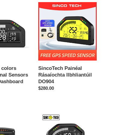
SincoTech
Painéal
Rásaíochta
Ilbhliantúil
DO904
 colors
SincoTech Painéal
onal Sensors
Rásaíochta Ilbhliantúil
Dashboard
DO904
Regular
$280.00
price
SincoTech
Wideband
7-
Color