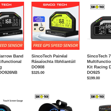
SincoTech
SincoTech
Painéal
7
Rásaíochta
colors
Ilbhliantúil
Multifunctional
DO908
Sensors
Kit
Racing
Dashboard
DO925
Narrow Band
SincoTech Painéal
SincoTech 7
ifunctional
Rásaíochta Ilbhliantúil
Multifuncti
g
DO908
Kit Racing 
 DO926NB
DO925
Regular
$325.00
price
Regular
$199.00
price
SincoTech
SincoTech
Tomhsaire
Painéal
Rásaíochta
Rásaíochta
Kit
Ilbhliantúil