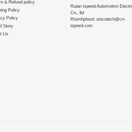
rn & Refund policy
Ruian Ispeed Automotive Electr
ing Policy
Co., ltd
acy Policy
Ríomhphost: sincotech@cn-
ispeed.com
d Story
t Us