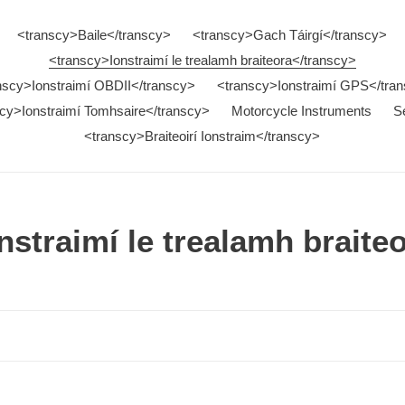
<transcy>Baile</transcy>
<transcy>Gach Táirgí</transcy>
<transcy>Ionstraimí le trealamh braiteora</transcy>
nscy>Ionstraimí OBDII</transcy>
<transcy>Ionstraimí GPS</tra
cy>Ionstraimí Tomhsaire</transcy>
Motorcycle Instruments
S
<transcy>Braiteoirí Ionstraim</transcy>
nstraimí le trealamh braite