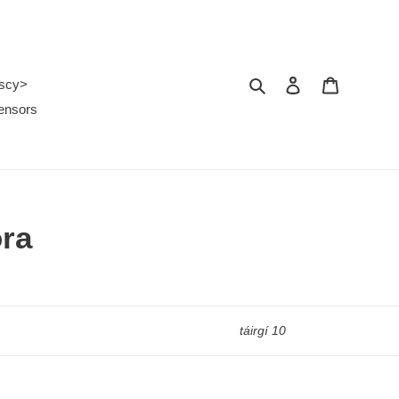
Search
Log in
Cart
nscy>
ensors
ora
táirgí 10