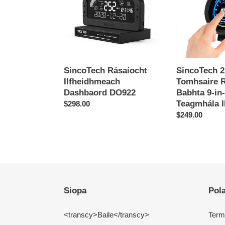
DO922
Rásaíochta
Babhta
9-
in-
1
Scáileán
SincoTech Rásaíocht
SincoTech 2.
Teagmhála
Ilfheidhmeach
Tomhsaire R
IPS
Dashbaord DO922
Babhta 9-in
DO912-
Teagmhála 
Regular
$298.00
S
price
Regular
$249.00
price
Siopa
Pola
<transcy>Baile</transcy>
Term