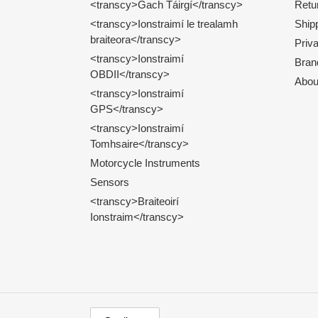
<transcy>Gach Táirgí</transcy>
Retu
<transcy>Ionstraimí le trealamh
Shipp
braiteora</transcy>
Priv
<transcy>Ionstraimí
Bran
OBDII</transcy>
Abou
<transcy>Ionstraimí
GPS</transcy>
<transcy>Ionstraimí
Tomhsaire</transcy>
Motorcycle Instruments
Sensors
<transcy>Braiteoirí
Ionstraim</transcy>
T