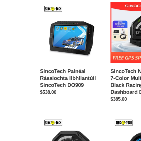
SincoTech
SincoTech
ú
Painéal
Narrow
c
Rásaíochta
Band
Ilbhliantúil
7-
h
SincoTech
Color
DO909
Multifunctional
á
Black
Racing
n
Dashboard
DO926NB
SincoTech Painéal
SincoTech 
:
Rásaíochta Ilbhliantúil
7-Color Mult
SincoTech DO909
Black Racin
Dashboard
Regular
$538.00
price
Regular
$385.00
price
SincoTech
SincoTech
Rásaíocht
2.1
Ilfheidhmeach
''
Dashbaord
Tomhsaire