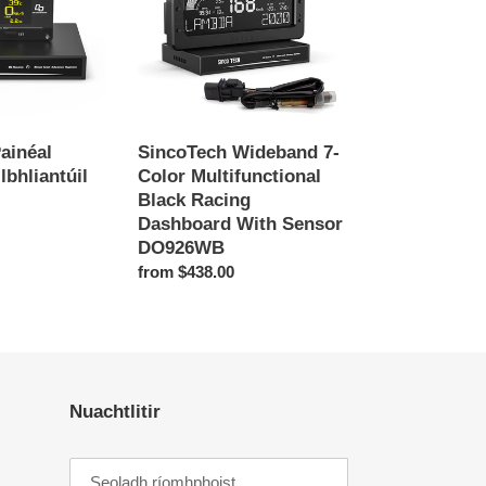
Multifunctional
Black
Racing
Dashboard
With
Sensor
ainéal
SincoTech Wideband 7-
DO926WB
lbhliantúil
Color Multifunctional
Black Racing
Dashboard With Sensor
DO926WB
Regular
from $438.00
price
Nuachtlitir